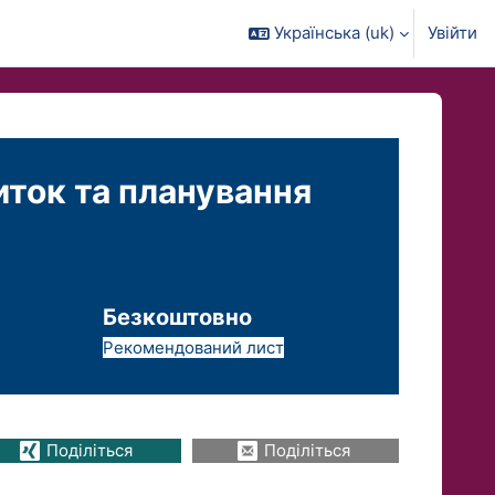
Українська ‎(uk)‎
Увійти
иток та планування
Безкоштовно
Рекомендований лист
Поділіться
Поділіться