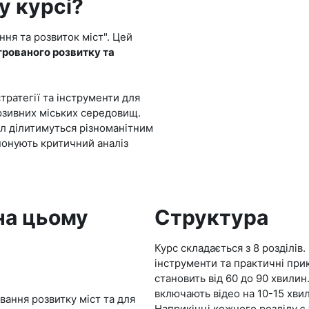
у курсі?
ня та розвиток міст". Цей
грованого розвитку та
тратегії та інструменти для
юзивних міських середовищ.
іл ділитимуться різноманітним
понують критичний аналіз
на цьому
Структура
Курс складається з 8 розділів
інструменти та практичні при
становить від 60 до 90 хвилин.
включають відео на 10-15 хвил
вання розвитку міст та для
Наприкінці кожного розділу є