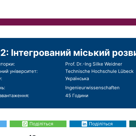
2: Інтегрований міський розв
вторки:
Prof. Dr.-Ing Silke Weidner
ний університет:
Technische Hochschule Lübeck
:
Українська
нь:
Ingenieurwissenschaften
авантаження:
45 Години
Поділіться
Поділіться