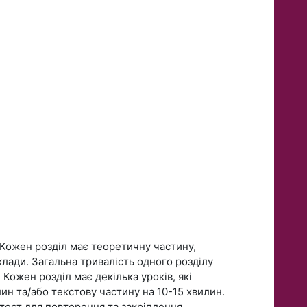
. Кожен розділ має теоретичну частину,
клади. Загальна тривалість одного розділу
 Кожен розділ має декілька уроків, які
ин та/або текстову частину на 10-15 хвилин.
 тест для повторення та закріплення