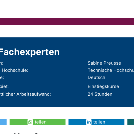
Fachexperten
n:
Sabine Preusse
 Hochschule:
Technische Hochschu
e:
Deutsch
iet:
Einstiegskurse
ttlicher Arbeitsaufwand:
24 Stunden
teilen
teilen