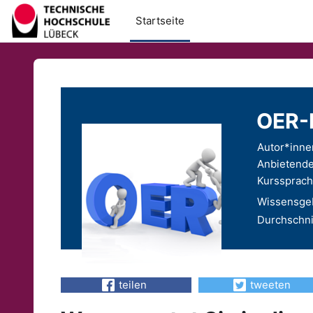
Zum Hauptinhalt
Startseite
OER-
Autor*inne
Anbietende
Kurssprach
Wissensgeb
Durchschni
teilen
tweeten