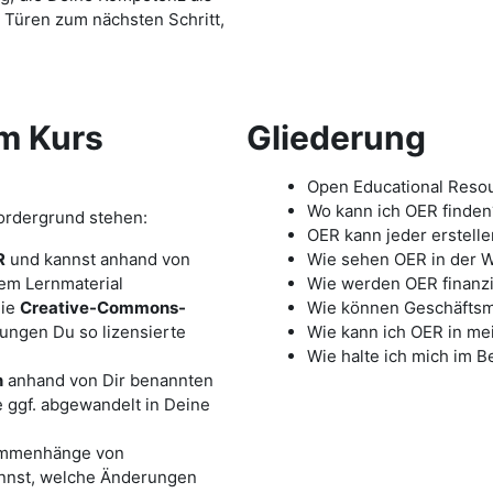
e Türen zum nächsten Schritt,
m Kurs
Gliederung
Open Educational Resour
Wo kann ich OER finden
Vordergrund stehen:
OER kann jeder erstelle
R
und kannst anhand von
Wie sehen OER in der W
nem Lernmaterial
Wie werden OER finanzi
die
Creative-Commons-
Wie können Geschäftsm
ungen Du so lizensierte
Wie kann ich OER in mei
Wie halte ich mich im 
n
anhand von Dir benannten
e ggf. abgewandelt in Deine
sammenhänge von
nnst, welche Änderungen